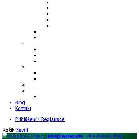
Jednosložkové čaje
Směsné čaje
Sypané čaje
Herbex Lékárna čaje
Dětské čaje
Prémium čaje
Čaje Podjavorina
Šuměnky
Se sladidlem steviol-glykosidy
Cukrové
FitDrink
Jiné produkty
Levandulové produkty
Vlákninové produkty
Dárkové produkty
Produkty od jiných značek
Bandáže na prsty MEDIC
Blog
Kontakt
Přihlášení / Registrace
Košík
Zavřít
+421 32 77 421 12
|
info@herbex.sk