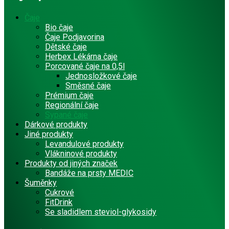
Čaje
Bio čaje
Čaje Podjavorina
Dětské čaje
Herbex Lékárna čaje
Porcované čaje na 0,5l
Jednosložkové čaje
Směsné čaje
Prémium čaje
Regionální čaje
Sypané čaje
Dárkové produkty
Jiné produkty
Levandulové produkty
Vlákninové produkty
Produkty od jiných značek
Bandáže na prsty MEDIC
Šuměnky
Cukrové
FitDrink
Se sladidlem steviol-glykosidy