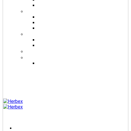
Čaje Podjavorina
Šuměnky
Se sladidlem steviol-glykosidy
Cukrové
FitDrink
Jiné produkty
Levandulové produkty
Vlákninové produkty
Dárkové produkty
Produkty od jiných značek
Bandáže na prsty MEDIC
Blog
Kontakt
Přihlášení /