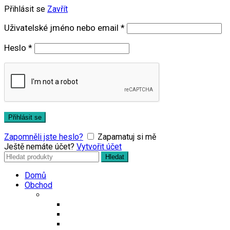
Přihlásit se
Zavřít
Povinné
Uživatelské jméno nebo email
*
Povinné
Heslo
*
Přihlásit se
Zapomněli jste heslo?
Zapamatuj si mě
Ještě nemáte účet?
Vytvořit účet
Search
Hledat
for:
Domů
Obchod
Čaje
Regionální čaje
Bio čaje
Porcované čaje na 0,5l