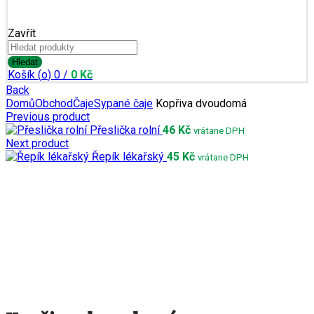
Zavřít
Search
for:
Registrace
Hledat
Košík (
o
)
0
/
0
Kč
Back
Domů
Obchod
Čaje
Sypané čaje
Kopřiva dvoudomá
Previous product
Přeslička rolní
46
Kč
vrátane DPH
Next product
Řepík lékařský
45
Kč
vrátane DPH