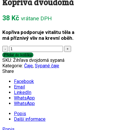
Kopřiva dvoudomá
38
Kč
vrátane DPH
Kopřiva podporuje vitalitu těla a
má příznivý vliv na krevní oběh.
Kopřiva
dvoudomá
Přidat do košíku
množství
SKU:
Žihľava dvojdomá sypaná
Kategorie:
Čaje
,
Sypané čaje
Share
Facebook
Email
LinkedIn
WhatsApp
WhatsApp
Popis
Další informace
Popis