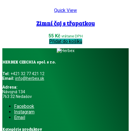
Quick View
Zimní čaj s třapatkou
55
Kč
vrátane DPH
Přidat do košíku
HERBEX CZECHIA spol. s r.o.
Tel:
+421 32 77 421 12
Email:
info@herbex.sk
Adresa:
Návojná 134
763 32 Nedašov
Facebook
Instagram
Email
Kategórie produktov