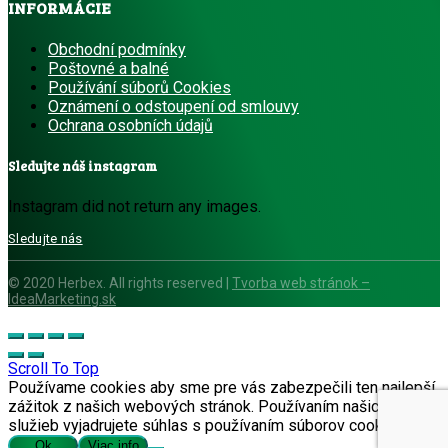
INFORMÁCIE
Obchodní podmínky
Poštovné a balné
Používání súborů Cookies
Oznámení o odstoupení od smlouvy
Ochrana osobních ú
dajů
Sledujte náš instagram
Instagram did not return any images.
Sledujte nás
© 2020 Herbex. All rights reserved |
Tvorba web stránok –
IdeaMarketing.sk
Scroll To Top
Používame cookies aby sme pre vás zabezpečili ten najlepší
zážitok z našich webových stránok. Používaním našich
služieb vyjadrujete súhlas s používaním súborov cookie.
Ok
Viac info