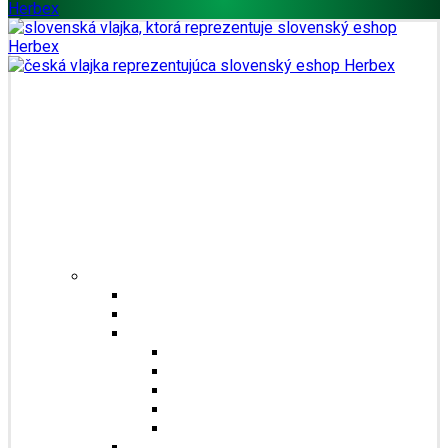
Domů
Obchod
Čaje
Regionální čaje
Bio čaje
Porcované čaje na 0,5l
Jednosložkové čaje
Směsné čaje
Sypané čaje
Herbex Lékárna čaje
Dětské čaje
Prémium čaje