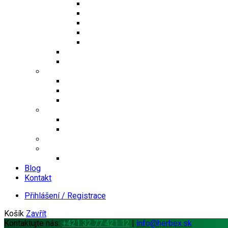
Jednosložkové čaje
Směsné čaje
Sypané čaje
Herbex Lékárna čaje
Dětské čaje
Prémium čaje
Čaje Podjavorina
Šuměnky
Se sladidlem steviol-glykosidy
Cukrové
FitDrink
Jiné produkty
Levandulové produkty
Vlákninové produkty
Dárkové produkty
Produkty od jiných značek
Bandáže na prsty MEDIC
Blog
Kontakt
Přihlášení / Registrace
Košík
Zavřít
Kontaktujte nás:
+421 32 77 421 12
|
info@herbex.sk