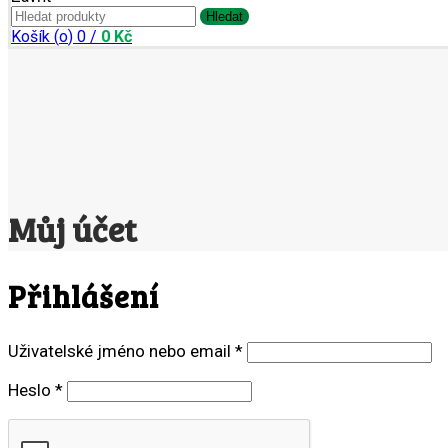
Search
Hledat
for:
Košík (
o
)
0
/
0
Kč
Můj účet
Přihlášení
Povinné
Uživatelské jméno nebo email
*
Povinné
Heslo
*