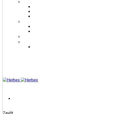
Šuměnky
Se sladidlem steviol-glykosidy
Cukrové
FitDrink
Jiné produkty
Levandulové produkty
Vlákninové produkty
Dárkové produkty
Produkty od jiných značek
Bandáže na prsty MEDIC
Blog
Kontakt
Přihlášení / Registrace
Zavřít