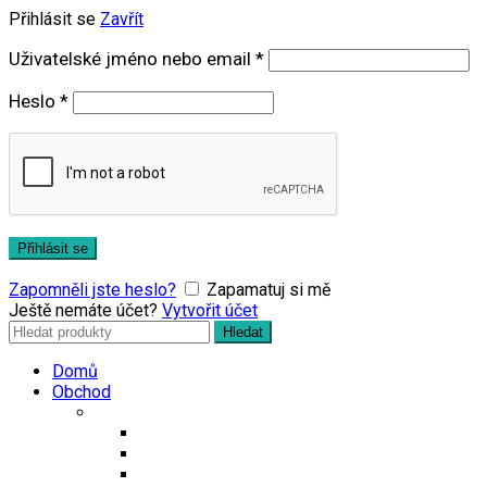
Přihlásit se
Zavřít
Povinné
Uživatelské jméno nebo email
*
Povinné
Heslo
*
Přihlásit se
Zapomněli jste heslo?
Zapamatuj si mě
Ještě nemáte účet?
Vytvořit účet
Search
Hledat
for:
Domů
Obchod
Čaje
Regionální čaje
Bio čaje
Porcované čaje na 0,5l