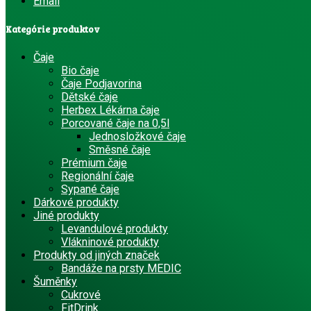
Email
Kategórie produktov
Čaje
Bio čaje
Čaje Podjavorina
Dětské čaje
Herbex Lékárna čaje
Porcované čaje na 0,5l
Jednosložkové čaje
Směsné čaje
Prémium čaje
Regionální čaje
Sypané čaje
Dárkové produkty
Jiné produkty
Levandulové produkty
Vlákninové produkty
Produkty od jiných značek
Bandáže na prsty MEDIC
Šuměnky
Cukrové
FitDrink