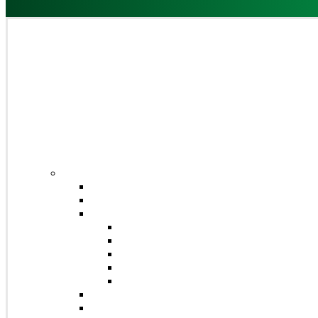
Domů
Obchod
Čaje
Regionální čaje
Bio čaje
Porcované čaje na 0,5l
Jednosložkové čaje
Směsné čaje
Sypané čaje
Herbex Lékárna čaje
Dětské čaje
Prémium čaje
Čaje Podjavorina