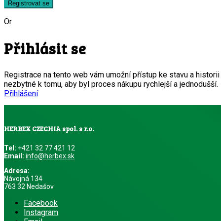
Registrovat se
Or
Přihlásit se
Registrace na tento web vám umožní přístup ke stavu a histor
nezbytné k tomu, aby byl proces nákupu rychlejší a jednodušší.
Přihlášení
HERBEX CZECHIA spol. s r.o.
Tel:
+421 32 77 421 12
Email:
info@herbex.sk
Adresa:
Návojná 134
763 32 Nedašov
Facebook
Instagram