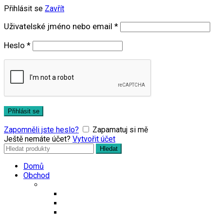
Přihlásit se
Zavřít
Povinné
Uživatelské jméno nebo email
*
Povinné
Heslo
*
Přihlásit se
Zapomněli jste heslo?
Zapamatuj si mě
Ještě nemáte účet?
Vytvořit účet
Search
Hledat
for:
Domů
Obchod
Čaje
Regionální čaje
Bio čaje
Porcované čaje na 0,5l