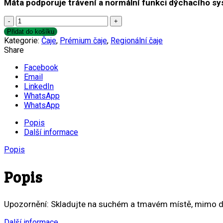
Máta podporuje trávení a normální funkci dýchacího s
Máta
z
Přidat do košíku
myjavských
Kategorie:
Čaje
,
Prémium čaje
,
Regionální čaje
kopanic
Share
množství
Facebook
Email
LinkedIn
WhatsApp
WhatsApp
Popis
Další informace
Popis
Popis
Upozornění: Skladujte na suchém a tmavém místě, mimo dosah
Další informace