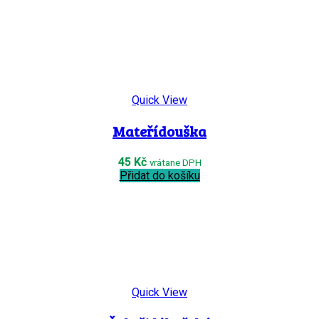
Quick View
Mateřídouška
45
Kč
vrátane DPH
Přidat do košíku
Quick View