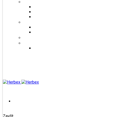
Šuměnky
Se sladidlem steviol-glykosidy
Cukrové
FitDrink
Jiné produkty
Levandulové produkty
Vlákninové produkty
Dárkové produkty
Produkty od jiných značek
Bandáže na prsty MEDIC
Blog
Kontakt
Přihlášení / Registrace
Zavřít