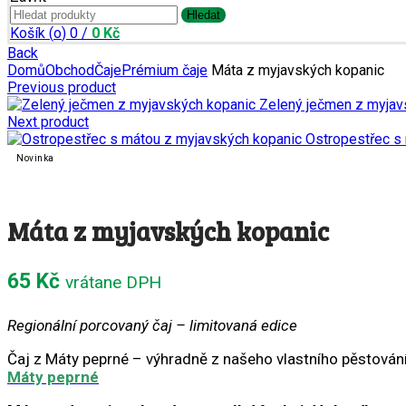
Search
Hledat
for:
Košík (
o
)
0
/
0
Kč
Back
Domů
Obchod
Čaje
Prémium čaje
Máta z myjavských kopanic
Previous product
Zelený ječmen z myjav
Next product
Ostropestřec s
Novinka
Máta z myjavských kopanic
65
Kč
vrátane DPH
Regionální porcovaný čaj – limitovaná edice
Čaj z Máty peprné – výhradně z našeho vlastního pěstován
Máty peprné