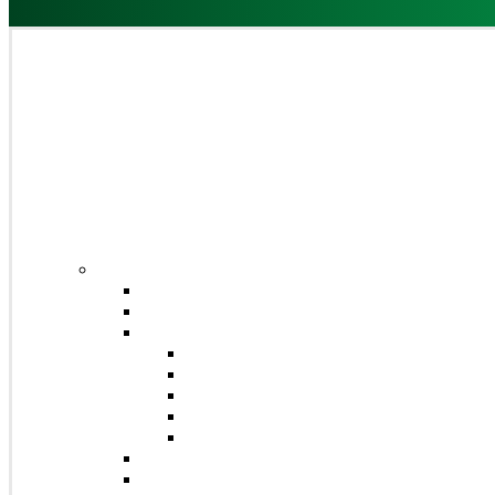
Domů
Obchod
Čaje
Regionální čaje
Bio čaje
Porcované čaje na 0,5l
Jednosložkové čaje
Směsné čaje
Sypané čaje
Herbex Lékárna čaje
Dětské čaje
Prémium čaje
Čaje Podjavorina