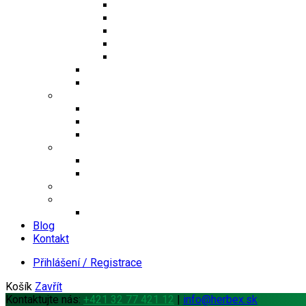
Jednosložkové čaje
Směsné čaje
Sypané čaje
Herbex Lékárna čaje
Dětské čaje
Prémium čaje
Čaje Podjavorina
Šuměnky
Se sladidlem steviol-glykosidy
Cukrové
FitDrink
Jiné produkty
Levandulové produkty
Vlákninové produkty
Dárkové produkty
Produkty od jiných značek
Bandáže na prsty MEDIC
Blog
Kontakt
Přihlášení / Registrace
Košík
Zavřít
Kontaktujte nás:
+421 32 77 421 12
|
info@herbex.sk