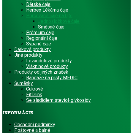
Dětské čaje
Herbex Lékárna čaje
Porcované čaje na 0,5l
Jednosložkové čaje
Směsné čaje
Prémium čaje
Regionální čaje
Sypané čaje
Dárkové produkty
Jiné produkty
Levandulové produkty
Vlákninové produkty
Produkty od jiných značek
Bandáže na prsty MEDIC
Šuměnky
Cukrové
FitDrink
Se sladidlem steviol-glykosidy
INFORMÁCIE
Obchodní podmínky
Poštovné a balné