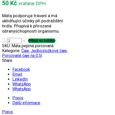
50
Kč
vrátane DPH
Máta podporuje trávení a má
uklidňující účinky při podráždění
hrdla. Přispívá k přirozené
obranyschopnosti organismu.
Máta peprná množství
Přidat do košíku
SKU:
Máta peprná porcovaná
Kategorie:
Čaje
,
Jednosložkové čaje
,
Porcované čaje na 0,5l
Share
Facebook
Email
LinkedIn
WhatsApp
WhatsApp
Popis
Další informace
Popis