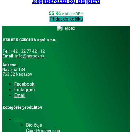
Regenerační čaj na játra
55
Kč
vrátane DPH
Přidat do košíku
HERBEX CZECHIA spol. s r.o.
Tel:
+421 32 77 421 12
Email:
info@herbex.sk
Adresa:
Návojná 134
763 32 Nedašov
Facebook
Instagram
Email
Kategórie produktov
Čaje
Bio čaje
Čaje Podjavorina