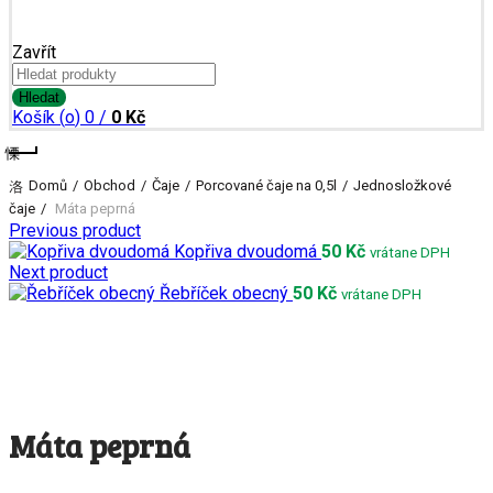
Zavřít
Search
for:
Registrace
Hledat
Košík (
o
)
0
/
0
Kč
Domů
Obchod
Čaje
Porcované čaje na 0,5l
Jednosložkové
čaje
Máta peprná
Previous product
Kopřiva dvoudomá
50
Kč
vrátane DPH
Next product
Řebříček obecný
50
Kč
vrátane DPH
Máta peprná