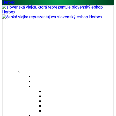
Domů
Obchod
Čaje
Regionální čaje
Bio čaje
Porcované čaje na 0,5l
Jednosložkové čaje
Směsné čaje
Sypané čaje
Herbex Lékárna čaje
Dětské čaje
Prémium čaje