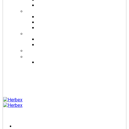
Čaje Podjavorina
Šuměnky
Se sladidlem steviol-glykosidy
Cukrové
FitDrink
Jiné produkty
Levandulové produkty
Vlákninové produkty
Dárkové produkty
Produkty od jiných značek
Bandáže na prsty MEDIC
Blog
Kontakt
Přihlášení /