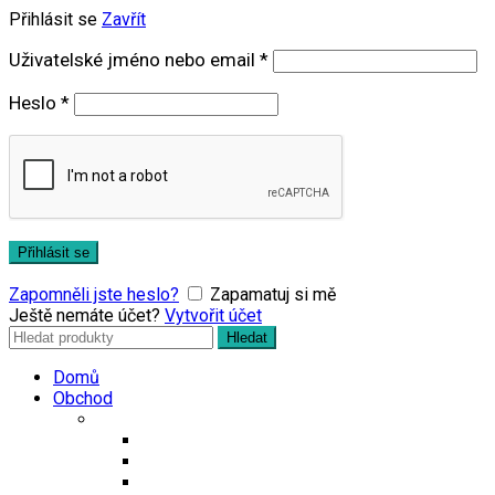
Přihlásit se
Zavřít
Povinné
Uživatelské jméno nebo email
*
Povinné
Heslo
*
Přihlásit se
Zapomněli jste heslo?
Zapamatuj si mě
Ještě nemáte účet?
Vytvořit účet
Search
Hledat
for:
Domů
Obchod
Čaje
Regionální čaje
Bio čaje
Porcované čaje na 0,5l