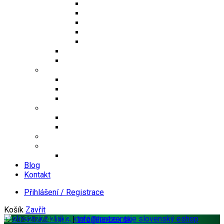
Jednosložkové čaje
Směsné čaje
Sypané čaje
Herbex Lékárna čaje
Dětské čaje
Prémium čaje
Čaje Podjavorina
Šuměnky
Se sladidlem steviol-glykosidy
Cukrové
FitDrink
Jiné produkty
Levandulové produkty
Vlákninové produkty
Dárkové produkty
Produkty od jiných značek
Bandáže na prsty MEDIC
Blog
Kontakt
Přihlášení / Registrace
Košík
Zavřít
+421 32 77 421 12
|
info@herbex.sk