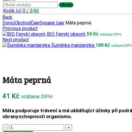
Search
Hledat
for:
Košík (
o
)
0
/
0
Kč
Back
Domů
Obchod
Čaje
Sypané čaje
Máta peprná
Previous product
BIO Fenykl obecný
59
Kč
vrátane DPH
Next product
Šuměnka mandarinka
189
Kč
vrátane DP
Máta peprná
41
Kč
vrátane DPH
Máta podporuje trávení a má uklidňující účinky při podrá
obranyschopnosti organismu.
Máta