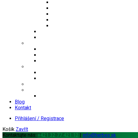
Jednosložkové čaje
Směsné čaje
Sypané čaje
Herbex Lékárna čaje
Dětské čaje
Prémium čaje
Čaje Podjavorina
Šuměnky
Se sladidlem steviol-glykosidy
Cukrové
FitDrink
Jiné produkty
Levandulové produkty
Vlákninové produkty
Dárkové produkty
Produkty od jiných značek
Bandáže na prsty MEDIC
Blog
Kontakt
Přihlášení / Registrace
Košík
Zavřít
Kontaktujte nás:
+421 32 77 421 12
|
info@herbex.sk