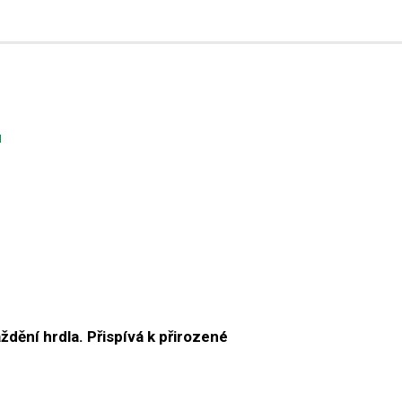
H
ždění hrdla. Přispívá k přirozené