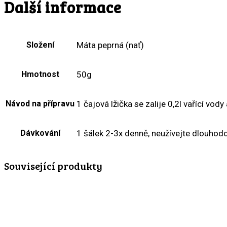
Další informace
Složení
Máta peprná (nať)
Hmotnost
50g
Návod na přípravu
1 čajová lžička se zalije 0,2l vařící vod
Dávkování
1 šálek 2-3x denně, neužívejte dlouhod
Související produkty