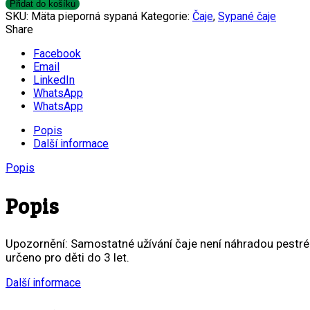
peprná
Přidat do košíku
množství
SKU:
Mäta pieporná sypaná
Kategorie:
Čaje
,
Sypané čaje
Share
Facebook
Email
LinkedIn
WhatsApp
WhatsApp
Popis
Další informace
Popis
Popis
Upozornění: Samostatné užívání čaje není náhradou pestré
určeno pro děti do 3 let.
Další informace