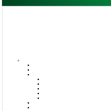
Domů
Obchod
Čaje
Regionální čaje
Bio čaje
Porcované čaje na 0,5l
Jednosložkové čaje
Směsné čaje
Sypané čaje
Herbex Lékárna čaje
Dětské čaje
Prémium čaje
Čaje Podjavorina