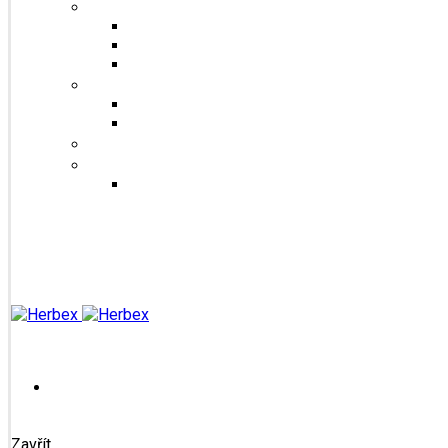
Šuměnky
Se sladidlem steviol-glykosidy
Cukrové
FitDrink
Jiné produkty
Levandulové produkty
Vlákninové produkty
Dárkové produkty
Produkty od jiných značek
Bandáže na prsty MEDIC
Blog
Kontakt
Přihlášení / Registrace
Zavřít