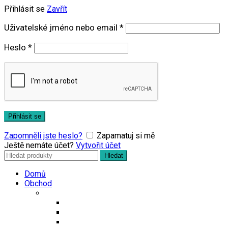
Přihlásit se
Zavřít
Povinné
Uživatelské jméno nebo email
*
Povinné
Heslo
*
Přihlásit se
Zapomněli jste heslo?
Zapamatuj si mě
Ještě nemáte účet?
Vytvořit účet
Search
Hledat
for:
Domů
Obchod
Čaje
Regionální čaje
Bio čaje
Porcované čaje na 0,5l