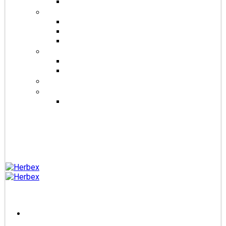
Čaje Podjavorina
Šuměnky
Se sladidlem steviol-glykosidy
Cukrové
FitDrink
Jiné produkty
Levandulové produkty
Vlákninové produkty
Dárkové produkty
Produkty od jiných značek
Bandáže na prsty MEDIC
Blog
Kontakt
Přihlášení /