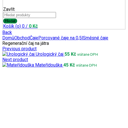
Zavřít
Search
for:
Registrace
Hledat
Košík (
o
)
0
/
0
Kč
Back
Domů
Obchod
Čaje
Porcované čaje na 0,5l
Směsné čaje
Regenerační čaj na játra
Previous product
Urologický čaj
55
Kč
vrátane DPH
Next product
Mateřídouška
45
Kč
vrátane DPH