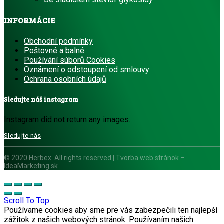
INFORMÁCIE
Obchodní podmínky
Poštovné a balné
Používání súborů Cookies
Oznámení o odstoupení od smlouvy
Ochrana osobních ú
dajů
Sledujte náš instagram
Instagram did not return any images.
Sledujte nás
© 2020 Herbex. All rights reserved |
Tvorba web stránok –
IdeaMarketing.sk
Scroll To Top
Používame cookies aby sme pre vás zabezpečili ten najlepší
zážitok z našich webových stránok. Používaním našich