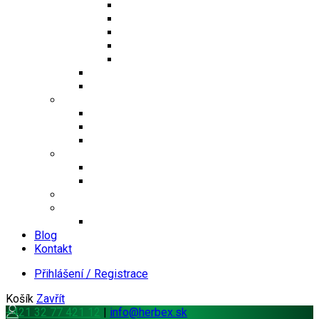
Jednosložkové čaje
Směsné čaje
Sypané čaje
Herbex Lékárna čaje
Dětské čaje
Prémium čaje
Čaje Podjavorina
Šuměnky
Se sladidlem steviol-glykosidy
Cukrové
FitDrink
Jiné produkty
Levandulové produkty
Vlákninové produkty
Dárkové produkty
Produkty od jiných značek
Bandáže na prsty MEDIC
Blog
Kontakt
Přihlášení / Registrace
Košík
Zavřít
+421 32 77 421 12
|
info@herbex.sk