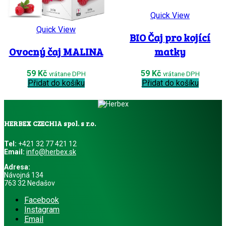
Quick View
Quick View
BIO Čaj pro kojící
Ovocný čaj MALINA
matky
59
Kč
59
Kč
vrátane DPH
vrátane DPH
Přidat do košíku
Přidat do košíku
HERBEX CZECHIA spol. s r.o.
Tel:
+421 32 77 421 12
Email:
info@herbex.sk
Adresa:
Návojná 134
763 32 Nedašov
Facebook
Instagram
Email