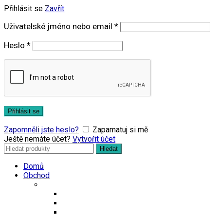
Přihlásit se
Zavřít
Povinné
Uživatelské jméno nebo email
*
Povinné
Heslo
*
Přihlásit se
Zapomněli jste heslo?
Zapamatuj si mě
Ještě nemáte účet?
Vytvořit účet
Search
Hledat
for:
Domů
Obchod
Čaje
Regionální čaje
Bio čaje
Porcované čaje na 0,5l