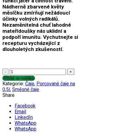
funkci jater a činnost trávení.
Nádherně zbarvené květy
měsíčku zmírňují nežádoucí
účinky volných radikálů.
Nezaměnitelná chuť lahodné
mateřídoušky nás uklidní a
podpoří imunitu. Vychutnejte si
recepturu vycházející z
dlouholetých zkušeností.
Regenerační
čaj
Přidat do košíku
na
Kategorie:
Čaje
,
Porcované čaje na
játra
0,5l
,
Směsné čaje
množství
Share
Facebook
Email
LinkedIn
WhatsApp
WhatsApp