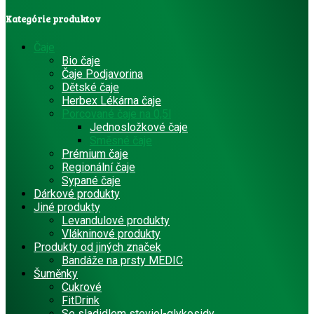
Kategórie produktov
Čaje
Bio čaje
Čaje Podjavorina
Dětské čaje
Herbex Lékárna čaje
Porcované čaje na 0,5l
Jednosložkové čaje
Směsné čaje
Prémium čaje
Regionální čaje
Sypané čaje
Dárkové produkty
Jiné produkty
Levandulové produkty
Vlákninové produkty
Produkty od jiných značek
Bandáže na prsty MEDIC
Šuměnky
Cukrové
FitDrink
Se sladidlem steviol-glykosidy