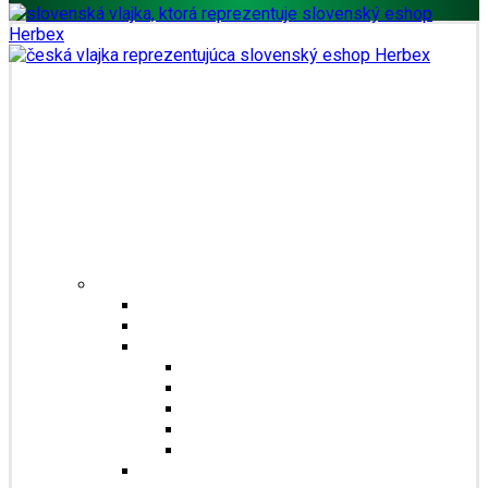
Domů
Obchod
Čaje
Regionální čaje
Bio čaje
Porcované čaje na 0,5l
Jednosložkové čaje
Směsné čaje
Sypané čaje
Herbex Lékárna čaje
Dětské čaje
Prémium čaje